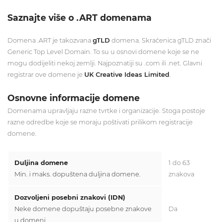
Saznajte više o .ART domenama
Domena .ART je takozvana
gTLD
domena. Skraćenica gTLD znači
Generic Top Level Domain. To su u osnovi domene koje se ne
mogu dodijeliti nekoj zemlji. Najpoznatiji su .com ili .net. Glavni
registrar ove domene je
UK Creative Ideas Limited
.
Osnovne informacije domene
Domenama upravljaju razne tvrtke i organizacije. Stoga postoje
razne odredbe koje se moraju poštivati ​​prilikom registracije
domene.
Duljina domene
1 do 63
Min. i maks. dopuštena duljina domene.
znakova
Dozvoljeni posebni znakovi (IDN)
Neke domene dopuštaju posebne znakove
Da
u domeni.