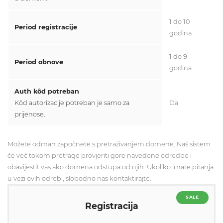
1 do 10
Period registracije
godina
1 do 9
Period obnove
godina
Auth kôd potreban
Kôd autorizacije potreban je samo za
Da
prijenose.
Možete odmah započnete s pretraživanjem domene. Naš sistem
će već tokom pretrage provjeriti gore navedene odredbe i
obavijestit vas ako domena odstupa od njih. Ukoliko imate pitanja
u vezi ovih odrebi, slobodno nas kontaktirajte.
SALE
Registracija