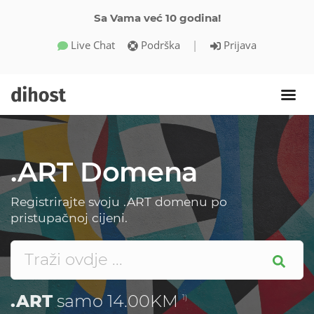
Sa Vama već 10 godina!
Live Chat
Podrška
|
Prijava
.ART Domena
Registrirajte svoju .ART domenu po
pristupačnoj cijeni.
.ART
samo 14.00KM
1)