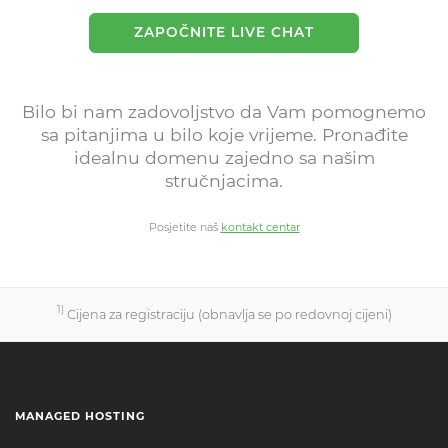
ZAPOČNITE LIVE CHAT
Bilo bi nam zadovoljstvo da Vam pomognemo
sa pitanjima u bilo koje vrijeme. Pronađite
idealnu domenu zajedno sa našim
stručnjacima.
Posjetite naš
kontakt centar
1)
Cijena za registraciju (obnavlja se po redovnoj cijeni)
MANAGED HOSTING