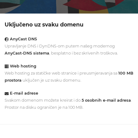
Uključeno uz svaku domenu
AnyCast DNS
Upravljanje DNS i DynDNS-om putem našeg modernog
AnyCast-DNS sistema
, besplatno i bez skrivenih troškova.
Web hosting
Web hosting za statičke web stranice i preusmjeravanja sa
100 MB
prostora
uključen je uz svaku domenu.
E-mail adrese
Svakom domenom možete kreirat i do
5 osobnih e-mail adresa
.
Prostor na disku ograničen je na 100 MB.