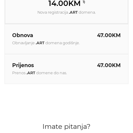
14.00KM
1)
Nova registracija
.ART
domena.
Obnova
47.00KM
Obnavljanje
.ART
domena godišnje.
Prijenos
47.00KM
Prenos
.ART
domene do nas.
Imate pitanja?